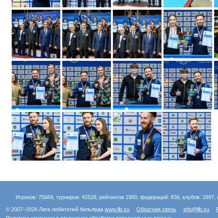
Игроков: 75669, турниров: 42528, рейтингов 1900, федераций: 836, клубов: 1897, 
© 2007–2026 Лига любителей бильярда
www.llb.su
Обратная связь
info@llb.su