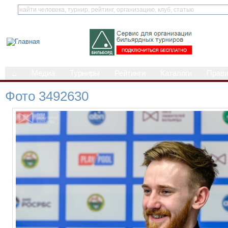
⌂
Медиа
Турниры
Рейтинги
Каталоги
Прав
Фото 3492630