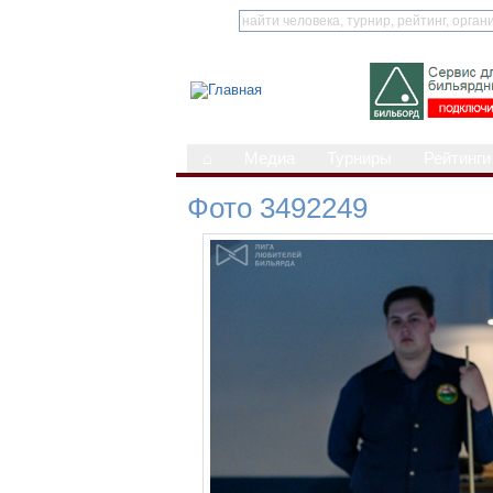
⌂
Медиа
Турниры
Рейтинги
Фото 3492249