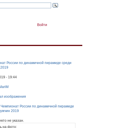
Войти
нат России по динамичной пирамиде среди
 2019
019 - 19:44
MariM
ал изображения
:
Чемпионат России по динамичной пирамиде
мужчин 2019
икто не указан.
ь на фото: