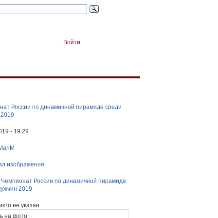
Войти
нат России по динамичной пирамиде среди
 2019
019 - 19:29
MariM
ал изображения
:
Чемпионат России по динамичной пирамиде
мужчин 2019
икто не указан.
ь на фото: