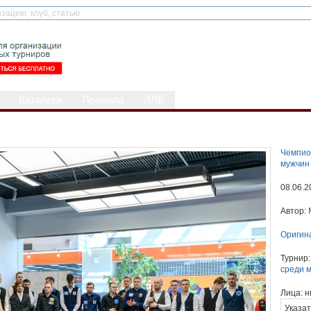
Каталоги
Правила
ЛЛБ
Чемпио
мужчин
08.06.2
Автор:
Оригин
Турнир
среди 
Лица:
н
Указат