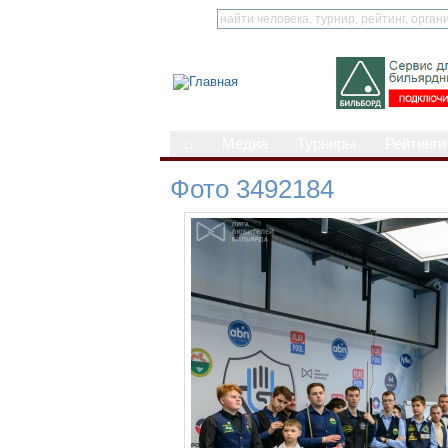
⌂
Медиа
Турниры
Рейтинги
Фото 3492184