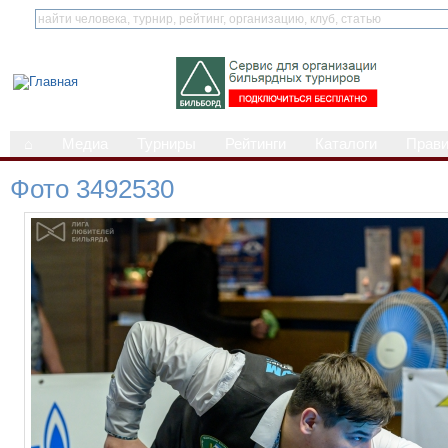
⌂
Медиа
Турниры
Рейтинги
Каталоги
Прав
Фото 3492530