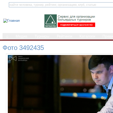
⌂
Медиа
Турниры
Рейтинги
Каталоги
Прав
Фото 3492435