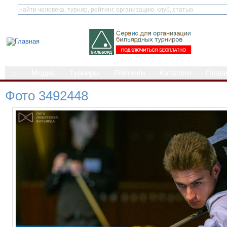
⌂
Медиа
Турниры
Рейтинги
Каталоги
Прав
Фото 3492448