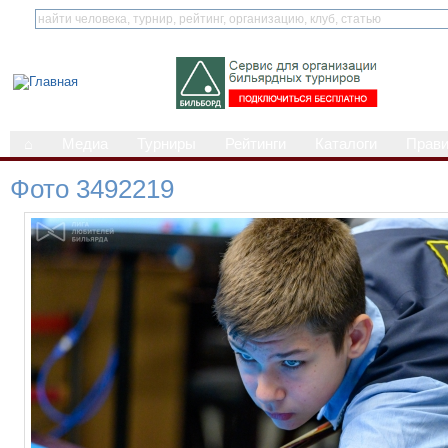
⌂
Медиа
Турниры
Рейтинги
Каталоги
Прав
Фото 3492219