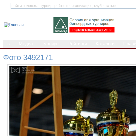
⌂
Медиа
Турниры
Рейтинги
Каталоги
Прав
Фото 3492171