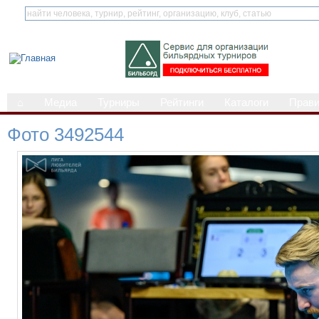
⌂
Медиа
Турниры
Рейтинги
Каталоги
Прав
Фото 3492544