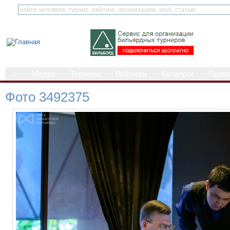
⌂
Медиа
Турниры
Рейтинги
Каталоги
Прав
Фото 3492375