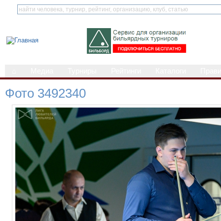
⌂
Медиа
Турниры
Рейтинги
Каталоги
Прав
Фото 3492340