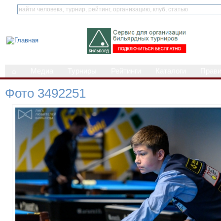
⌂
Медиа
Турниры
Рейтинги
Каталоги
Прав
Фото 3492251