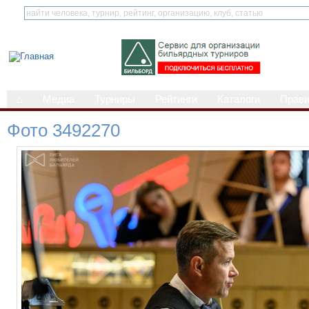
⌂
Медиа
Турниры
Рейтинги
Каталоги
Прав
Фото 3492270