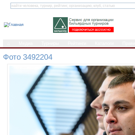
⌂
Медиа
Турниры
Рейтинги
Каталоги
Прав
Фото 3492204