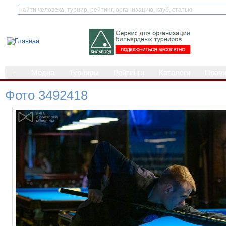
⌂
Медиа
Турниры
Рейтинги
Каталоги
Прав
Фото 3492418