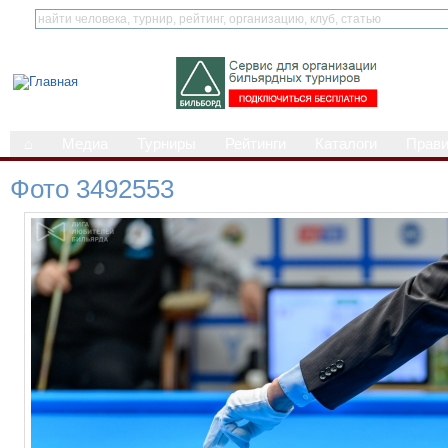
⌂
Медиа
Турниры
Рейтинги
Каталоги
Прав
Фото 3492553