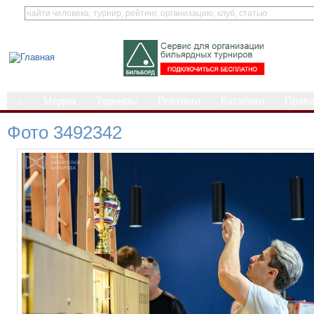
⌂
Медиа
Турниры
Рейтинги
Каталоги
Прав
Фото 3492342