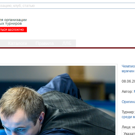
Каталоги
Правила
ЛЛБ
Чемпио
мужчин
08.06.2
Автор:
Оригин
Турнир
среди 
Лица:
н
Указат