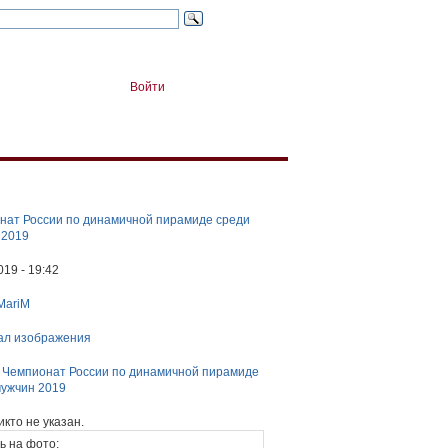
Войти
нат России по динамичной пирамиде среди
 2019
019 - 19:42
MariM
ал изображения
:
Чемпионат России по динамичной пирамиде
мужчин 2019
икто не указан.
ь на фото: