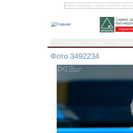
⌂
Медиа
Турниры
Рейтинги
Фото 3492234