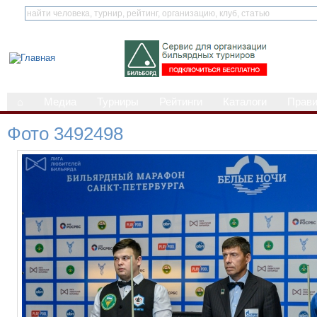
⌂
Медиа
Турниры
Рейтинги
Каталоги
Прав
Фото 3492498