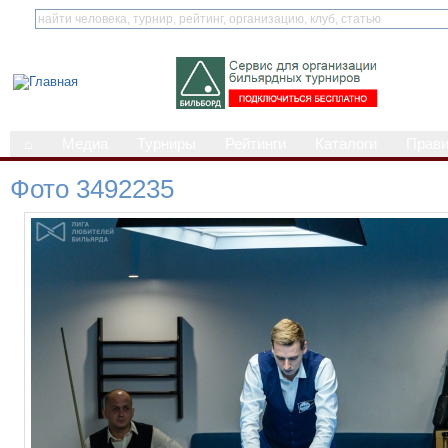
⌂
Медиа
Турниры
Рейтинги
Каталоги
Прав
Фото 3492235