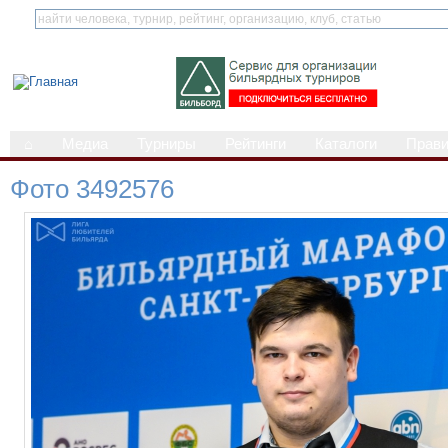
⌂
Медиа
Турниры
Рейтинги
Каталоги
Прав
Фото 3492576