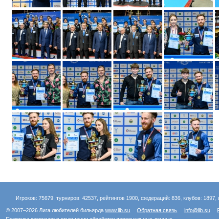
Игроков: 75679, турниров: 42537, рейтингов 1900, федераций: 836, клубов: 1897, 
© 2007–2026 Лига любителей бильярда
www.llb.su
Обратная связь
info@llb.su