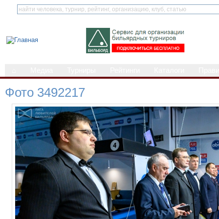
⌂
Медиа
Турниры
Рейтинги
Каталоги
Прав
Фото 3492217