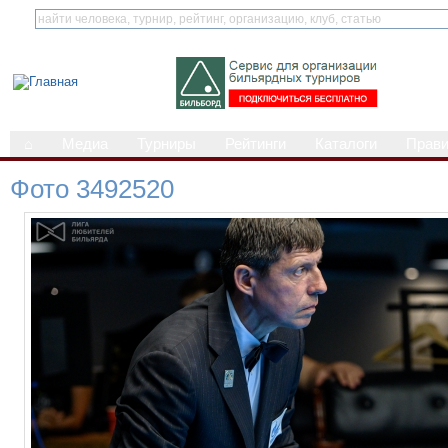
⌂
Медиа
Турниры
Рейтинги
Каталоги
Прав
Фото 3492520