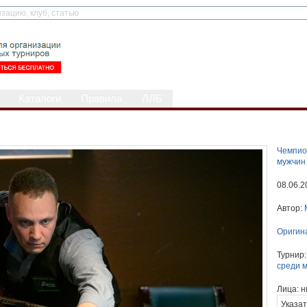
Каталоги
Правила
ЛЛБ
Чемпио
мужчин
08.06.2
Автор:
Оригин
Турнир
среди 
Лица:
н
Указат