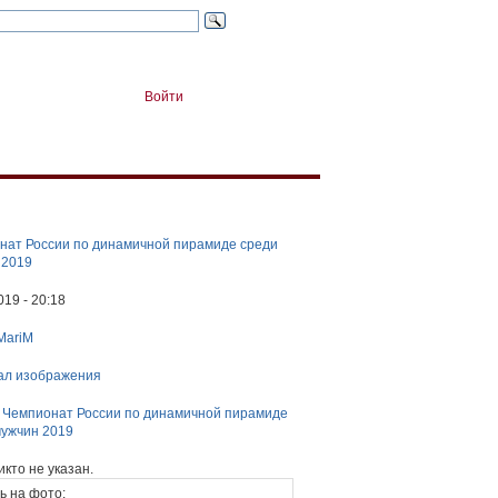
Войти
нат России по динамичной пирамиде среди
 2019
019 - 20:18
MariM
ал изображения
:
Чемпионат России по динамичной пирамиде
мужчин 2019
икто не указан.
ь на фото: