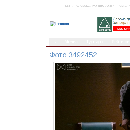
⌂
Медиа
Турниры
Рейтинги
Фото 3492452