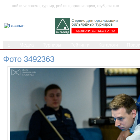
⌂
Медиа
Турниры
Рейтинги
Каталоги
Прав
Фото 3492363