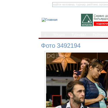
⌂
Медиа
Турниры
Рейтинги
Фото 3492194