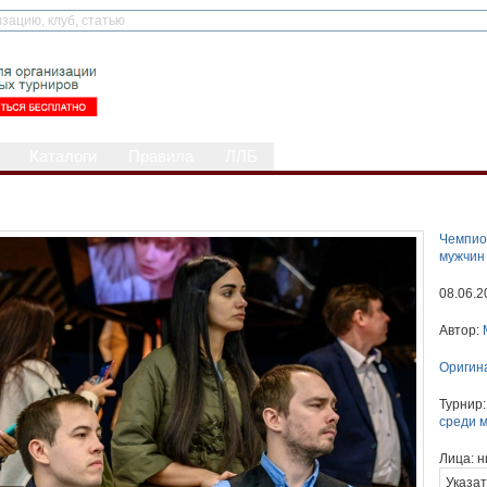
Каталоги
Правила
ЛЛБ
Чемпио
мужчин
08.06.2
Автор:
Оригин
Турнир
среди 
Лица:
н
Указат