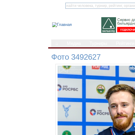
⌂
Медиа
Турниры
Рейтинги
Фото 3492627