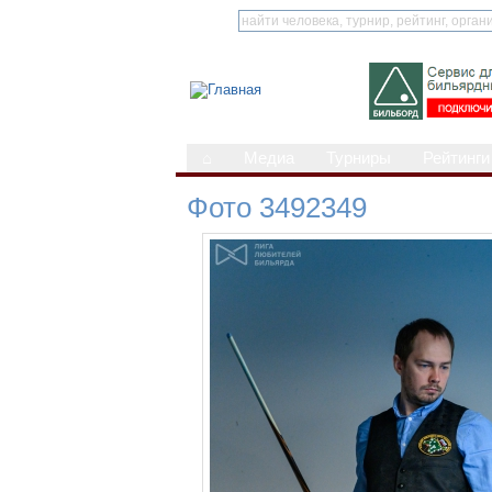
⌂
Медиа
Турниры
Рейтинги
Фото 3492349