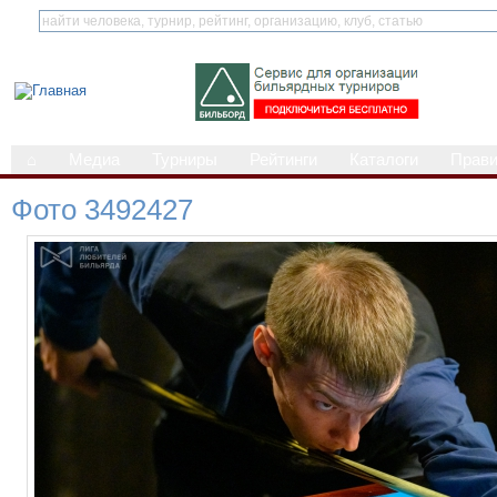
⌂
Медиа
Турниры
Рейтинги
Каталоги
Прав
Фото 3492427