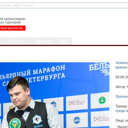
Каталоги
Правила
ЛЛБ
Чемпио
мужчин
08.06.2
Автор:
Оригин
Турнир
среди 
Лица:
н
Указат