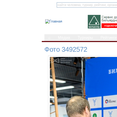
⌂
Медиа
Турниры
Рейтинги
Фото 3492572