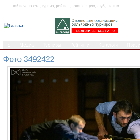
⌂
Медиа
Турниры
Рейтинги
Каталоги
Прав
Фото 3492422