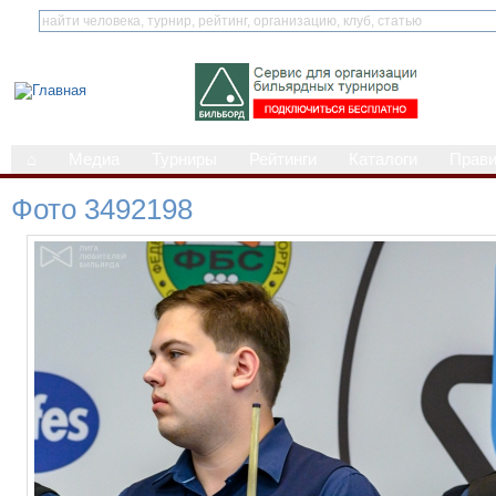
⌂
Медиа
Турниры
Рейтинги
Каталоги
Прав
Фото 3492198