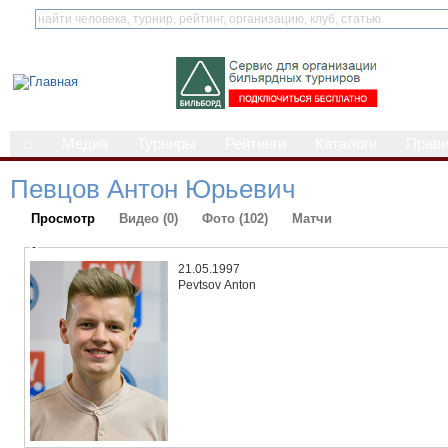
⌂
Медиа
Турниры
Рейтинги
Каталоги
Прав
Певцов Антон Юрьевич
Просмотр
Видео (0)
Фото (102)
Матчи
-
21.05.1997
Pevtsov Anton