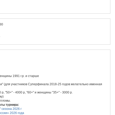
:30
0
женщины 1991 г.р. и старше
и" (для участников Суперфинала 2018-25 годов желательно именная
 р, "50+" - 4000 р, "60+" и женщины "35+" - 3000 р.
ку)
дипломы.
аты турнира:
 сезона 2026 г
ссии» 2026 года