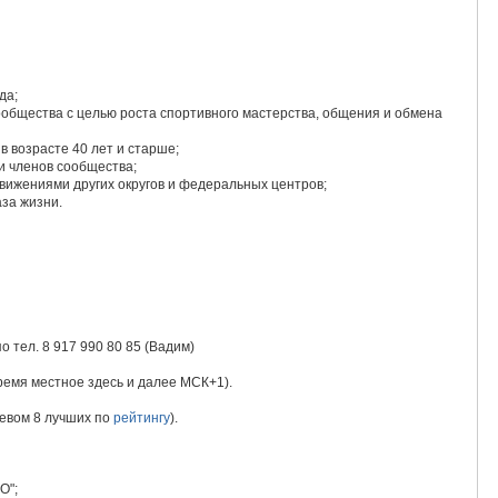
да;
ообщества с целью роста спортивного мастерства, общения и обмена
 возрасте 40 лет и старше;
и членов сообщества;
вижениями других округов и федеральных центров;
аза жизни.
о тел. 8 917 990 80 85 (Вадим)
Время местное здесь и далее МСК+1).
севом 8 лучших по
рейтингу
).
О";