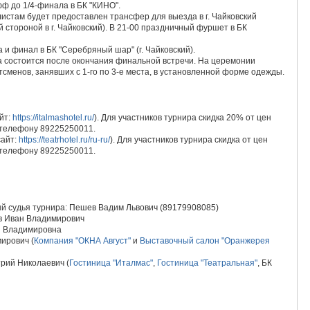
фф до 1/4-финала в БК "КИНО".
истам будет предоставлен трансфер для выезда в г. Чайковский
тороной в г. Чайковский). В 21-00 праздничный фуршет в БК
а и финал в БК "Серебряный шар" (г. Чайковский).
 состоится после окончания финальной встречи. На церемонии
сменов, занявших с 1-го по 3-е места, в установленной форме одежды.
айт:
https://italmashotel.ru/
). Для участников турнира скидка 20% от цен
о телефону 89225250011.
сайт:
https://teatrhotel.ru/ru-ru/
). Для участников турнира скидка от цен
о телефону 89225250011.
й судья турнира: Пешев Вадим Львович (89179908085)
в Иван Владимирович
я Владимировна
ирович (
Компания "ОКНА Август"
и
Выставочный салон "Оранжерея
рий Николаевич (
Гостиница "Италмас"
,
Гостиница "Театральная"
, БК