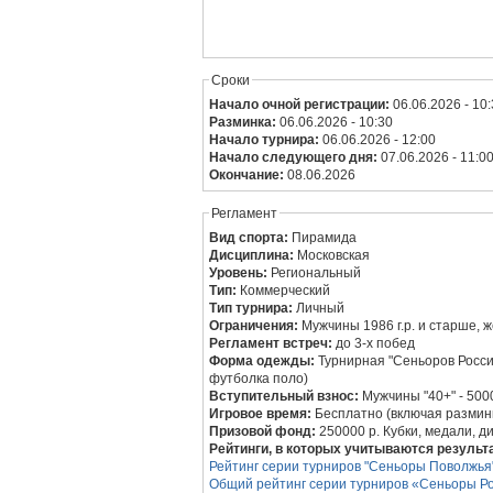
Сроки
Начало очной регистрации:
06.06.2026 - 10
Разминка:
06.06.2026 - 10:30
Начало турнира:
06.06.2026 - 12:00
Начало следующего дня:
07.06.2026 - 11:0
Окончание:
08.06.2026
Регламент
Вид спорта:
Пирамида
Дисциплина:
Московская
Уровень:
Региональный
Тип:
Коммерческий
Тип турнира:
Личный
Ограничения:
Мужчины 1986 г.р. и старше, 
Регламент встреч:
до 3-х побед
Форма одежды:
Турнирная "Сеньоров Росси
футболка поло)
Вступительный взнос:
Мужчины "40+" - 5000
Игровое время:
Бесплатно (включая размин
Призовой фонд:
250000 р. Кубки, медали, 
Рейтинги, в которых учитываются результ
Рейтинг серии турниров "Сеньоры Поволжья"
Общий рейтинг серии турниров «Сеньоры Ро