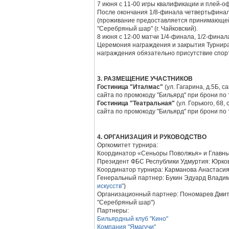
7 июня с 11-00 игры квалификации и плей-о
После окончания 1/8-финала четвертьфинал
(проживание предоставляется принимающей с
"Серебряный шар" (г. Чайковский).
8 июня с 12-00 матчи 1/4-финала, 1/2-финал
Церемония награждения и закрытия Турнира
награждения обязательно присутствие спорт
3. РАЗМЕЩЕНИЕ УЧАСТНИКОВ
Гостиница "Италмас"
(ул. Гагарина, д.5Б, с
сайта по промокоду "Бильярд" при брони п
Гостиница "Театральная"
(ул. Горького, 68, 
сайта по промокоду "Бильярд" при брони п
4. ОРГАНИЗАЦИЯ И РУКОВОДСТВО
Оргкомитет турнира:
Координатор «Сеньоры Поволжья» и Главны
Президент ФБС Республики Удмуртия: Юрко
Координатор турнира: Карманова Анастаси
Генеральный партнер: Букин Эдуард Владим
искусств"
)
Организационный партнер: Пономарев Дмит
"Серебряный шар")
Партнеры:
Бильярдный клуб "Кино"
Компания "Ямагучи"