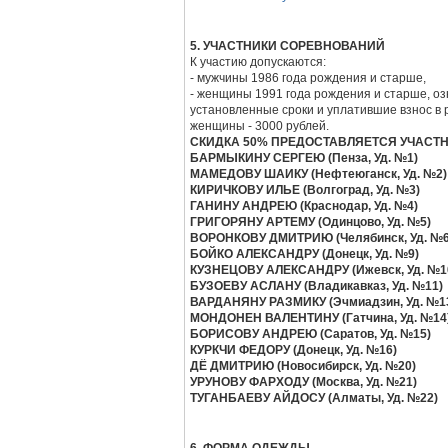
5. УЧАСТНИКИ СОРЕВНОВАНИЙ
К участию допускаются:
- мужчины 1986 года рождения и старше,
- женщины 1991 года рождения и старше, 
установленные сроки и уплатившие взнос в ра
женщины - 3000 рублей.
СКИДКА 50% ПРЕДОСТАВЛЯЕТСЯ УЧАСТН
БАРМЫКИНУ СЕРГЕЮ (Пенза, Уд. №1)
МАМЕДОВУ ШАИКУ (Нефтеюганск, Уд. №2)
КИРИЧКОВУ ИЛЬЕ (Волгоград, Уд. №3)
ГАНИНУ АНДРЕЮ (Краснодар, Уд. №4)
ГРИГОРЯНУ АРТЕМУ (Одинцово, Уд. №5)
ВОРОНКОВУ ДМИТРИЮ (Челябинск, Уд. №6
БОЙКО АЛЕКСАНДРУ (Донецк, Уд. №9)
КУЗНЕЦОВУ АЛЕКСАНДРУ (Ижевск, Уд. №1
БУЗОЕВУ АСЛАНУ (Владикавказ, Уд. №11)
ВАРДАНЯНУ РАЗМИКУ (Эчмиадзин, Уд. №1
МОНДОНЕН ВАЛЕНТИНУ (Гатчина, Уд. №14
БОРИСОВУ АНДРЕЮ (Саратов, Уд. №15)
КУРКЧИ ФЕДОРУ (Донецк, Уд. №16)
ДЁ ДМИТРИЮ (Новосибирск, Уд. №20)
УРУНОВУ ФАРХОДУ (Москва, Уд. №21)
ТУГАНБАЕВУ АЙДОСУ (Алматы, Уд. №22)
6. ФОРМА ОДЕЖДЫ