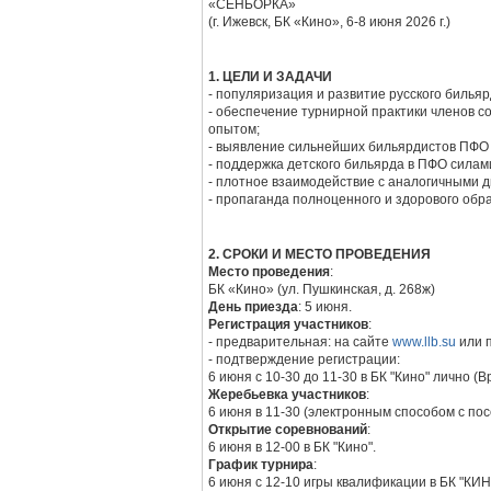
«СЕНЬОРКА»
(г. Ижевск, БК «Кино», 6-8 июня 2026 г.)
1. ЦЕЛИ И ЗАДАЧИ
- популяризация и развитие русского бильяр
- обеспечение турнирной практики членов с
опытом;
- выявление сильнейших бильярдистов ПФО в
- поддержка детского бильярда в ПФО силам
- плотное взаимодействие с аналогичными д
- пропаганда полноценного и здорового обр
2. СРОКИ И МЕСТО ПРОВЕДЕНИЯ
Место проведения
:
БК «Кино» (ул. Пушкинская, д. 268ж)
День приезда
: 5 июня.
Регистрация участников
:
- предварительная: на сайте
www.llb.su
или п
- подтверждение регистрации:
6 июня с 10-30 до 11-30 в БК "Кино" лично (
Жеребьевка участников
:
6 июня в 11-30 (электронным способом с по
Открытие соревнований
:
6 июня в 12-00 в БК "Кино".
График турнира
:
6 июня с 12-10 игры квалификации в БК "КИН