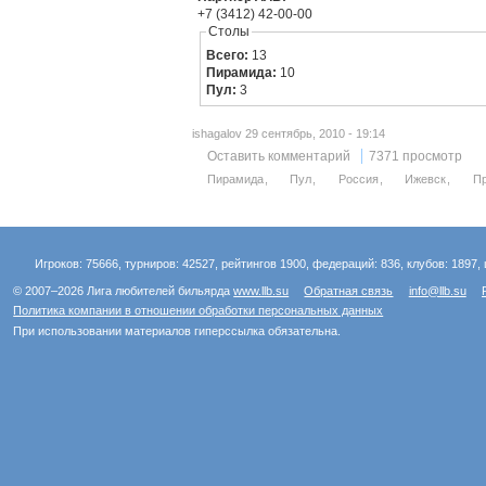
+7 (3412) 42-00-00
Столы
Всего:
13
Пирамида:
10
Пул:
3
ishagalov 29 сентябрь, 2010 - 19:14
Оставить комментарий
7371 просмотр
Пирамида
Пул
Россия
Ижевск
П
Игроков: 75666, турниров: 42527, рейтингов 1900, федераций: 836, клубов: 1897, 
© 2007–2026 Лига любителей бильярда
www.llb.su
Обратная связь
info@llb.su
Политика компании в отношении обработки персональных данных
При использовании материалов гиперссылка обязательна.