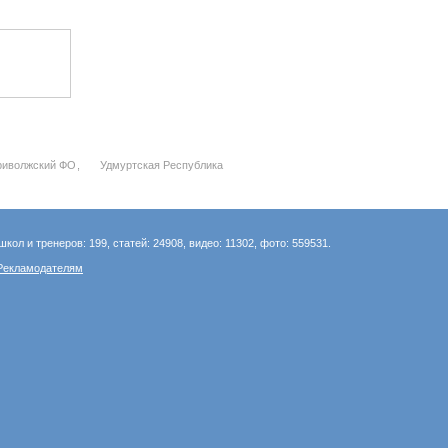
риволжский ФО
Удмуртская Республика
школ и тренеров: 199, статей: 24908, видео: 11302, фото: 559531.
Рекламодателям