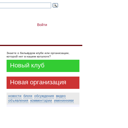
Войти
Знаете о бильярдом клубе или организации,
которой нет в нашем каталоге?
Новый клуб
Новая организация
новости
блоги
обсуждения
видео
объявления
комментарии
именинники