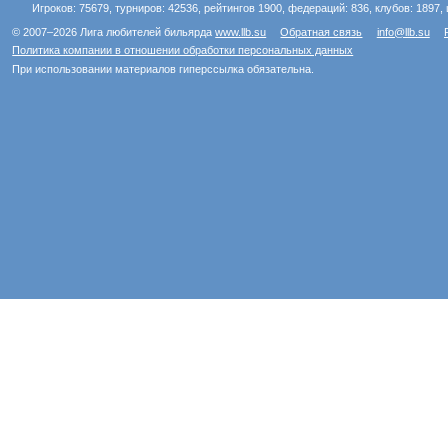
Игроков: 75679, турниров: 42536, рейтингов 1900, федераций: 836, клубов: 1897, 
© 2007–2026 Лига любителей бильярда
www.llb.su
Обратная связь
info@llb.su
Политика компании в отношении обработки персональных данных
При использовании материалов гиперссылка обязательна.