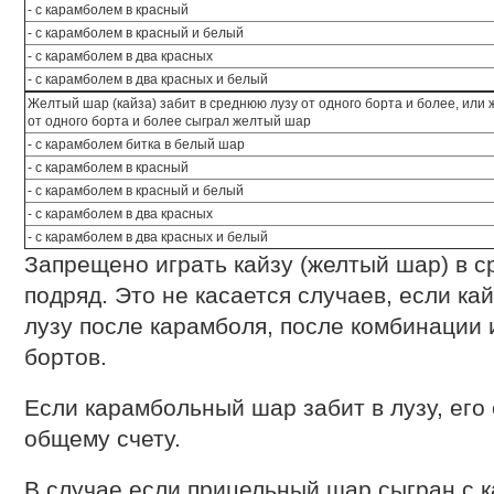
- с карамболем в красный
- с карамболем в красный и белый
- с карамболем в два красных
- с карамболем в два красных и белый
Желтый шар (кайза) забит в среднюю лузу от одного борта и более, или 
от одного борта и более сыграл желтый шар
- с карамболем битка в белый шар
- с карамболем в красный
- с карамболем в красный и белый
- с карамболем в два красных
- с карамболем в два красных и белый
Запрещено играть кайзу (желтый шар) в с
подряд. Это не касается случаев, если ка
лузу после карамболя, после комбинации 
бортов.
Если карамбольный шар забит в лузу, его
общему счету.
В случае если прицельный шар сыгран с к