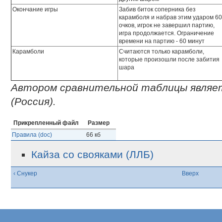
Окончание игры
Забив биток соперника без
карамболя и набрав этим ударом 6
очков, игрок не завершил партию,
игра продолжается. Ограничение
времени на партию - 60 минут
Карамболи
Считаются только карамболи,
которые произошли после забития
шара
Автором сравнительной таблицы являе
(Россия).
Прикрепленный файл
Размер
Правила (doc)
66 кб
Кайза со свояками (ЛЛБ)
‹ Снукер
Вверх