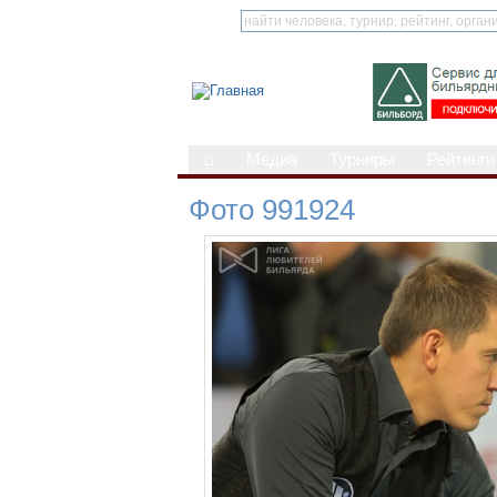
⌂
Медиа
Турниры
Рейтинги
Фото 991924