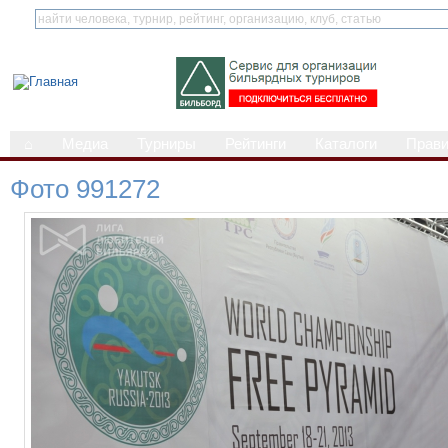
⌂
Медиа
Турниры
Рейтинги
Каталоги
Прав
Фото 991272