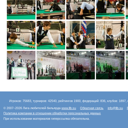
Игроков: 75683, турниров: 42540, рейтингов 1900, федераций: 836, клубов: 1897, 
© 2007–2026 Лига любителей бильярда
www.llb.su
Обратная связь
info@llb.su
Политика компании в отношении обработки персональных данных
При использовании материалов гиперссылка обязательна.