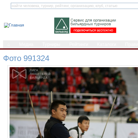
⌂
Медиа
Турниры
Рейтинги
Каталоги
Прав
Фото 991324