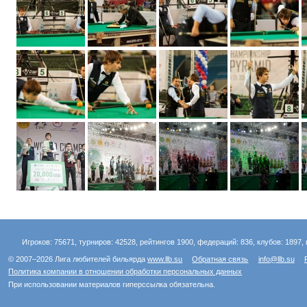
Игроков: 75671, турниров: 42528, рейтингов 1900, федераций: 836, клубов: 1897, 
© 2007–2026 Лига любителей бильярда
www.llb.su
Обратная связь
info@llb.su
Политика компании в отношении обработки персональных данных
При использовании материалов гиперссылка обязательна.