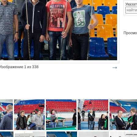
Указат
Просмо
→
Изображение 1 из 338