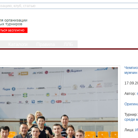
Каталоги
Правила
ЛЛБ
Чемпио
мужчин
17.09.2
Автор:
Оригин
Турнир
среди 
Лица:
И