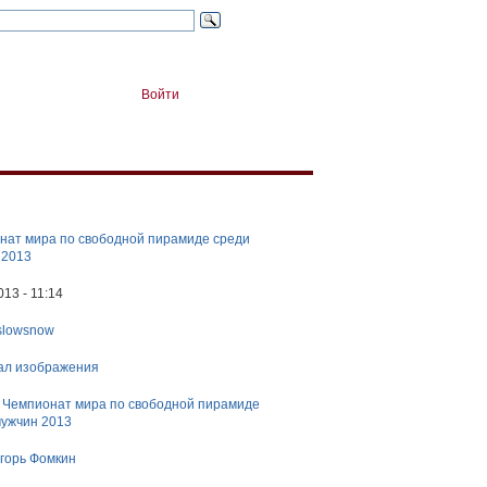
Войти
нат мира по свободной пирамиде среди
 2013
013 - 11:14
slowsnow
ал изображения
:
Чемпионат мира по свободной пирамиде
мужчин 2013
горь Фомкин