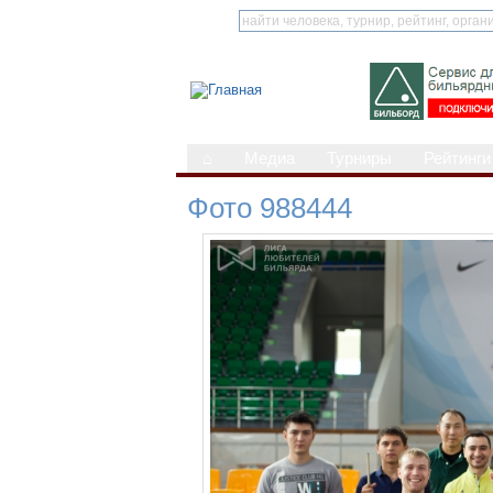
⌂
Медиа
Турниры
Рейтинги
Фото 988444