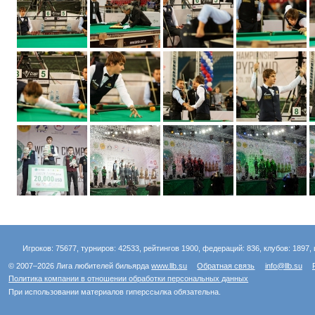
Игроков: 75677, турниров: 42533, рейтингов 1900, федераций: 836, клубов: 1897, 
© 2007–2026 Лига любителей бильярда
www.llb.su
Обратная связь
info@llb.su
Политика компании в отношении обработки персональных данных
При использовании материалов гиперссылка обязательна.