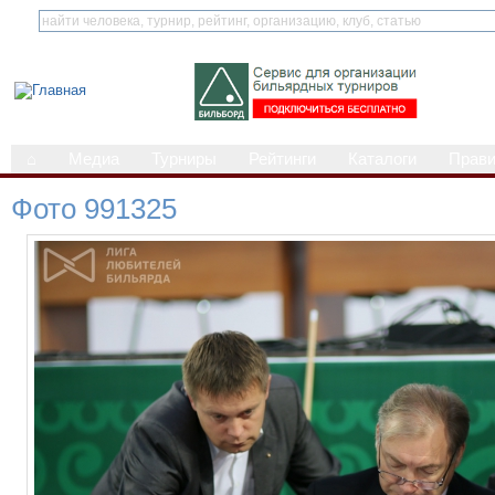
⌂
Медиа
Турниры
Рейтинги
Каталоги
Прав
Фото 991325