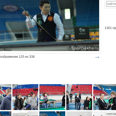
1301 п
→
зображение 125 из 338