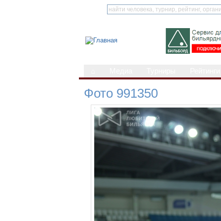
⌂
Медиа
Турниры
Рейтинги
Фото 991350