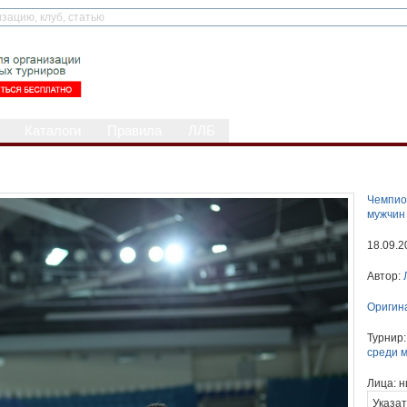
Каталоги
Правила
ЛЛБ
Чемпио
мужчин
18.09.2
Автор:
Оригин
Турнир
среди 
Лица:
н
Указат