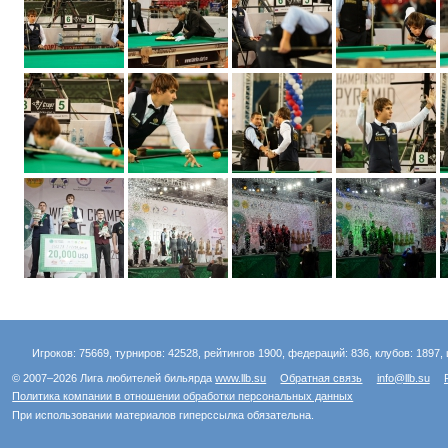
Игроков: 75669, турниров: 42528, рейтингов 1900, федераций: 836, клубов: 1897, 
© 2007–2026 Лига любителей бильярда
www.llb.su
Обратная связь
info@llb.su
Политика компании в отношении обработки персональных данных
При использовании материалов гиперссылка обязательна.