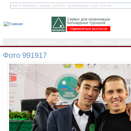
⌂
Медиа
Турниры
Рейтинги
Каталоги
Прав
Фото 991917