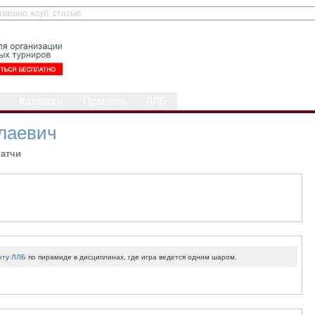
Каталоги
Правила
ЛЛБ
лаевич
атчи
нту ЛЛБ
по пирамиде в дисциплинах, где игра ведется одним шаром.