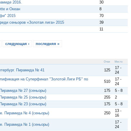
рамиде 2016.
30
tte и Океан
8
фи" 2015
70
реди сеньоров «Золотая лига» 2015
39
11
следующая ›
последняя »
Очки
Место
17 -
етербург. Пирамида № 41
125
24
алификация на Суперфинал "Золотой Лиги РБ" по
17 -
510
24
 Пирамида № 27 (сеньоры)
175
5 - 8
 Пирамида № 25 (сеньоры)
255
2
 Пирамида № 23 (сеньоры)
175
5 - 8
13 -
te. Пирамида № 4 (сеньоры)
250
16
17 -
te. Пирамида № 1 (сеньоры)
24