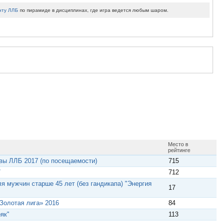
нту ЛЛБ
по пирамиде в дисциплинах, где игра ведется любым шаром.
Место в
рейтинге
вы ЛЛБ 2017 (по посещаемости)
715
7
712
я мужчин старше 45 лет (без гандикапа) "Энергия
17
Золотая лига» 2016
84
як"
113