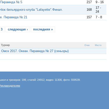
 Пирамида № 5
217
9 - 16
17 -
бок бильярдного клуба "Lafayette".Финал.
168
24
te. Пирамида № 21
157
7 - 8
3
следующая ›
последняя »
Турнир
Очки
Место
Омск 2017. Океан. Пирамида № 27 (сеньоры)
школ и тренеров: 199, статей: 24912, видео: 11306, фото: 559539.
Рекламодателям