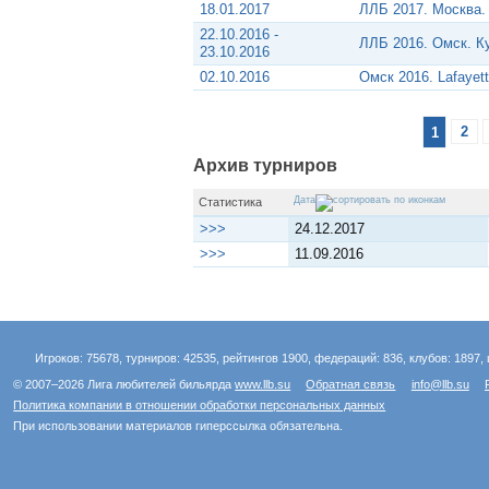
18.01.2017
ЛЛБ 2017. Москва.
22.10.2016 -
ЛЛБ 2016. Омск. Ку
23.10.2016
02.10.2016
Омск 2016. Lafayet
1
2
Архив турниров
Дата
Статистика
>>>
24.12.2017
>>>
11.09.2016
Игроков: 75678, турниров: 42535, рейтингов 1900, федераций: 836, клубов: 1897, 
© 2007–2026 Лига любителей бильярда
www.llb.su
Обратная связь
info@llb.su
Политика компании в отношении обработки персональных данных
При использовании материалов гиперссылка обязательна.