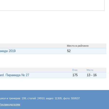
Место в рейтинге
амиде 2019
52
Очки
Место
jard. Пирамида № 27
175
13 - 16
школ и тренеров: 199, статей: 24910, видео: 11305, фото: 559537.
Рекламодателям