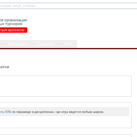
Каталоги
Правила
ЛЛБ
атчи
нту ЛЛБ
по пирамиде в дисциплинах, где игра ведется любым шаром.