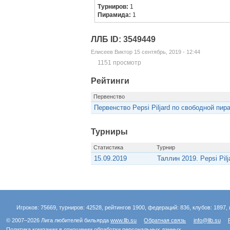
Турниров:
1
Пирамида:
1
ЛЛБ ID: 3549449
Елисеев Виктор 15 сентябрь, 2019 - 12:44
1151 просмотр
Рейтинги
Первенство
Первенство Pepsi Piljard по свободной пир
Турниры
Статистика
Турнир
15.09.2019
Таллин 2019. Pepsi Pil
Игроков: 75669, турниров: 42528, рейтингов 1900, федераций: 836, клубов: 1897, 
© 2007–2026 Лига любителей бильярда
www.llb.su
Обратная связь
info@llb.su
Политика компании в отношении обработки персональных данных