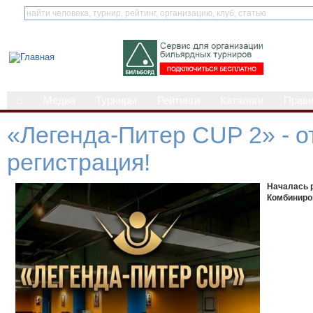
⌂
Медиа
Турниры
Рейтинги
Каталоги
Прав
«Легенда-Питер CUP 2» - о
регистрация!
Началась 
Комбиниро