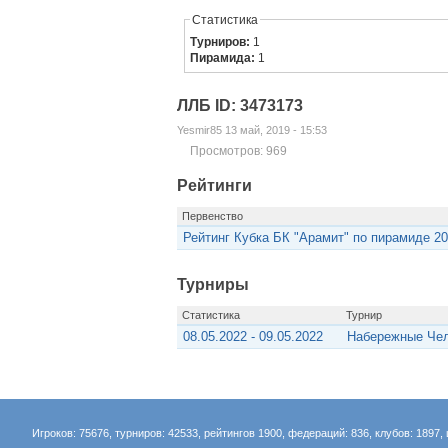
Статистика
Турниров:
1
Пирамида:
1
ЛЛБ ID: 3473173
Yesmir85 13 май, 2019 - 15:53
Просмотров: 969
Рейтинги
Первенство
Рейтинг Кубка БК "Арамит" по пирамиде 20
Турниры
Статистика
Турнир
08.05.2022 - 09.05.2022
Набережные Челн
Игроков: 75676, турниров: 42533, рейтингов 1900, федераций: 836, клубов: 1897, 