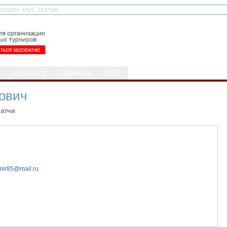
Каталоги
Правила
ЛЛБ
ович
атчи
mir85@mail.ru