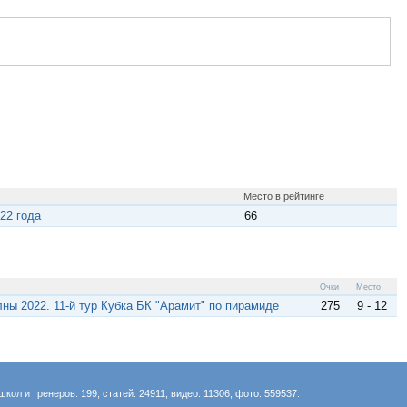
Место в рейтинге
22 года
66
Очки
Место
ы 2022. 11-й тур Кубка БК "Арамит" по пирамиде
275
9 - 12
школ и тренеров: 199, статей: 24911, видео: 11306, фото: 559537.