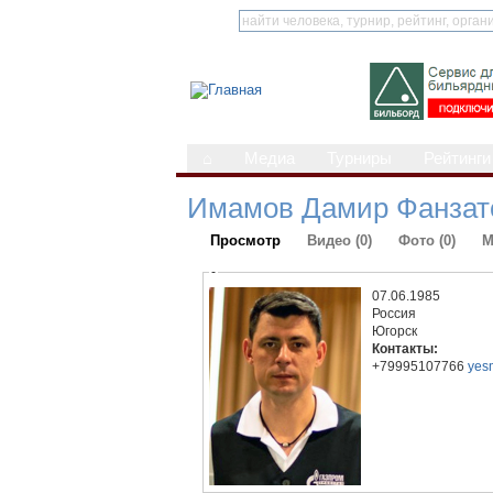
⌂
Медиа
Турниры
Рейтинги
Имамов Дамир Фанзат
Просмотр
Видео (0)
Фото (0)
М
-
07.06.1985
Россия
Югорск
Контакты:
+79995107766
yes