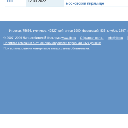
>>>
12.03.2022
московской пирамиде
Игроков: 75666, турниров: 42527, рейтингов 1900, федераций: 836, клубов: 1897, 
© 2007–2026 Лига любителей бильярда
www.llb.su
Обратная связь
info@llb.su
Политика компании в отношении обработки персональных данных
При использовании материалов гиперссылка обязательна.