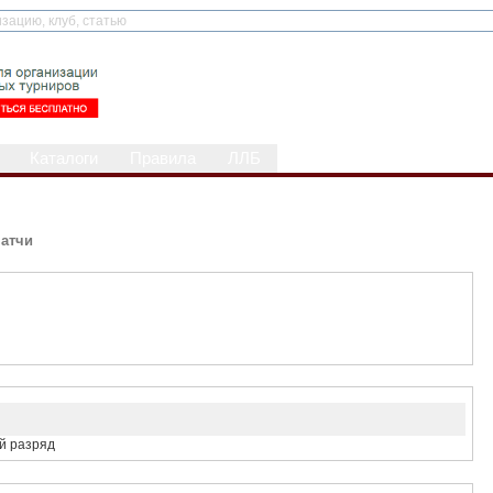
Каталоги
Правила
ЛЛБ
атчи
й разряд