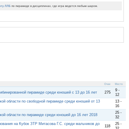
нту ЛЛБ
по пирамиде в дисциплинах, где игра ведется любым шаром.
Очки
Место
9 -
мбинированной пирамиде среди юношей с 13 до 16 лет
275
12
кой области по свободной пирамиде среди юношей от 13
13 -
16
25 -
ой области по пирамиде среди юношей до 16 лет 2018
32
ования на Кубок ЗТР Митасова Г.С. среди мальчиков до
25 -
118
32