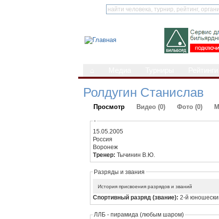
⌂
Медиа
Турниры
Рейтинги
Ролдугин Станислав
Просмотр
Видео (0)
Фото (0)
М
-
15.05.2005
Россия
Воронеж
Тренер:
Тычинин В.Ю.
Разряды и звания
История присвоения разрядов и званий
Спортивный разряд (звание):
2-й юношески
ЛЛБ - пирамида (любым шаром)