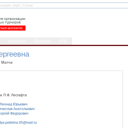
Каталоги
Правила
ЛЛБ
ергеевна
Матчи
м. П.Ф. Лесгафта
 Леонид Юрьевич
ячеслав Анатольевич
еоргий Федорович
tya.petelina.05@mail.ru