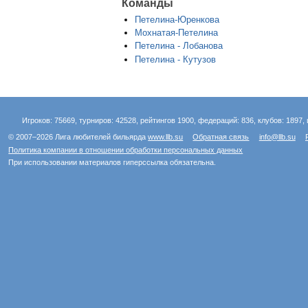
Команды
Петелина-Юренкова
Мохнатая-Петелина
Петелина - Лобанова
Петелина - Кутузов
Игроков: 75669, турниров: 42528, рейтингов 1900, федераций: 836, клубов: 1897, 
© 2007–2026 Лига любителей бильярда
www.llb.su
Обратная связь
info@llb.su
Политика компании в отношении обработки персональных данных
При использовании материалов гиперссылка обязательна.