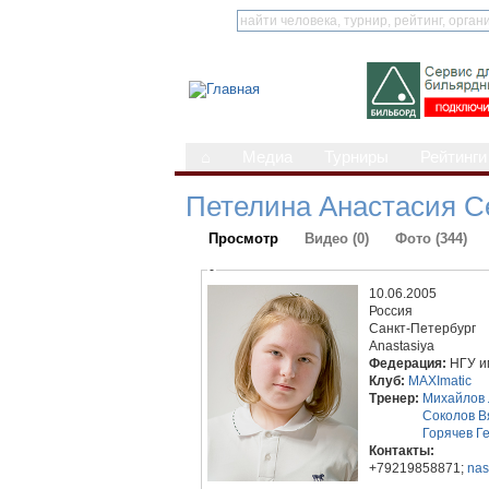
⌂
Медиа
Турниры
Рейтинги
Петелина Анастасия С
Просмотр
Видео (0)
Фото (344)
-
10.06.2005
Россия
Санкт-Петербург
Anastasiya
Федерация:
НГУ и
Клуб:
MAXImatic
Тренер:
Михайлов
Соколов В
Горячев Г
Контакты:
+79219858871;
nas